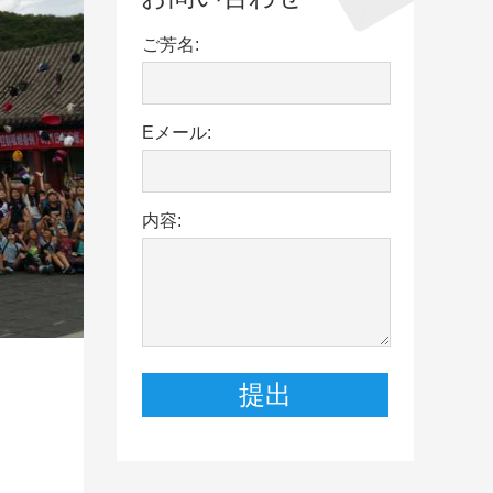
ご芳名:
Eメール:
内容: