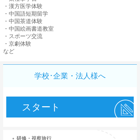
BeiJing 北京
+
・漢方医学体験
ShangHai 上海
テーマ別中国の文化
大草原
・中国語短期留学
ShangHai 上海
HangZhou杭州
自然
+
・中国茶道体験
長城の旅
中国の世界遺産
GuiLin 桂林
・中国絵画書道教室
LvShun旅順
建築と遺跡
文化と複合遺産
・スポーツ交流
SuZhou 蘇州
もっと...
風俗習慣
・京劇体験
自然遺産
HangZhou 杭州
など
工芸と芸術
複合遺産
XiAn 西安
演劇と芸能
非物質文化遺産
全部見る
学校･企業・法人様へ
食文化
ヘルス
宗教文化
スタート
そのほか
研修・視察旅行