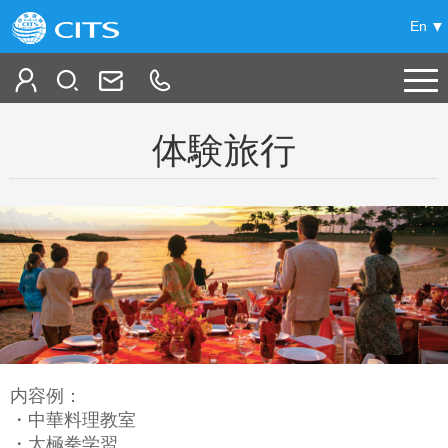
En
ホーム
体験旅行
中国旅行情報
+
中国の旅
+
提案コース
特集
ハイライト
+
項目別
中国の都市観光
鉄道の旅
BeiJing 北京
+
+
中国観光案内
オススメ
北京新発見！
内容例：
GuiLin 桂林
チベット
+
マイプラン
・中華料理教室
その他
都市別観光地情報
XiAn 西安
・太極拳学習
シルクロード