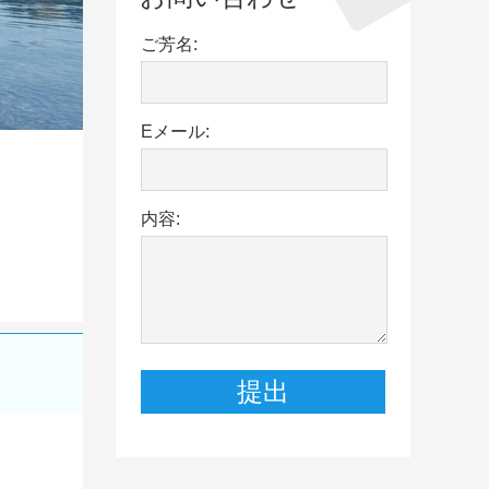
ご芳名:
Eメール:
内容: