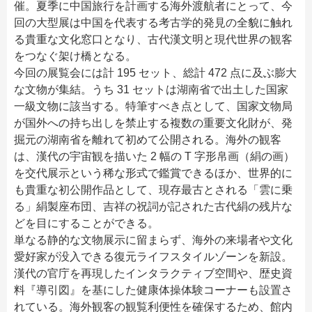
催。夏季に中国旅行を計画する海外渡航者にとって、今
BeiJing 北京
+
ShangHai 上海
テーマ別中国の文化
回の大型展は中国を代表する考古学的発見の全貌に触れ
大草原
ShangHai 上海
る貴重な文化窓口となり、古代漢文明と現代世界の観客
HangZhou杭州
自然
+
長城の旅
中国の世界遺産
をつなぐ架け橋となる。
GuiLin 桂林
LvShun旅順
建築と遺跡
今回の展覧会には計 195 セット、総計 472 点に及ぶ膨大
文化と複合遺産
SuZhou 蘇州
な文物が集結。うち 31 セットは湖南省で出土した国家
もっと...
風俗習慣
自然遺産
一級文物に該当する。特筆すべき点として、国家文物局
HangZhou 杭州
工芸と芸術
が国外への持ち出しを禁止する複数の重要文化財が、発
複合遺産
XiAn 西安
掘元の湖南省を離れて初めて公開される。海外の観客
演劇と芸能
非物質文化遺産
は、漢代の宇宙観を描いた 2 幅の T 字形帛画（絹の画）
全部見る
食文化
を交代展示という稀な形式で鑑賞できるほか、世界的に
も貴重な初公開作品として、現存最古とされる「雲に乗
ヘルス
る」絹製座布団、吉祥の祝詞が記された古代絹の残片な
宗教文化
どを目にすることができる。
単なる静的な文物展示に留まらず、海外の来場者や文化
そのほか
愛好家が没入できる復元ライフスタイルゾーンを新設。
漢代の官庁を再現したインタラクティブ空間や、歴史資
料『導引図』を基にした健康体操体験コーナーも設置さ
れている。海外観客の観覧利便性を確保するため、館内