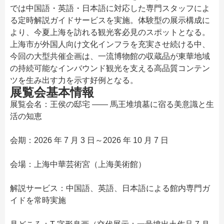
では中国語・英語・日本語に対応した専門スタッフによ
る定時解説ガイドサービスを実施。体験型の展示構成に
より、今夏上海を訪れる観光客必見のスポットとなる。
上海市が外国人向け文化インフラを充実させ続ける中、
今回の大型共催企画は、一流博物館の収蔵品が東華地域
の持続可能なインバウンド観光を支える高品質コンテン
ツを生み出す力を示す好例となる。
展覧会基本情報
展覧会名：王侯の邸宅 —— 馬王堆墳墓に宿る美意識と生
活の知恵
会期：2026 年 7 月 3 日～2026 年 10 月 7 日
会場：上海中華芸術宮（上海美術館）
解説サービス：中国語、英語、日本語による館内専門ガ
イドを常時実施