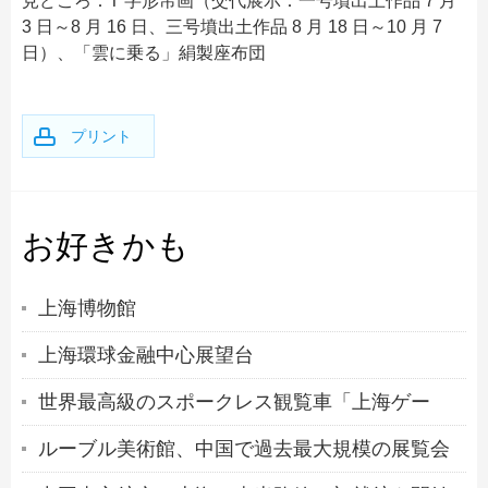
見どころ：T 字形帛画（交代展示：一号墳出土作品 7 月
3 日～8 月 16 日、三号墳出土作品 8 月 18 日～10 月 7
日）、「雲に乗る」絹製座布団
プリント
お好きかも
上海博物館
上海環球金融中心展望台
世界最高級のスポークレス観覧車「上海ゲー
ト」、着工へ
ルーブル美術館、中国で過去最大規模の展覧会
を上海で開催