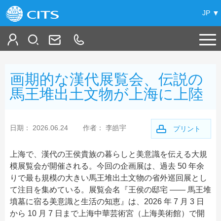
JP
ホーム
画期的な漢代展覧会、伝説の
中国旅行情報
馬王堆出土文物が上海に上陸
+
中国の旅
日期： 2026.06.24
作者： 李皓宇
プリント
+
提案コース
特集
ハイライト
上海で、漢代の王侯貴族の暮らしと美意識を伝える大規
+
項目別
中国の都市観光
模展覧会が開催される。今回の企画展は、過去 50 年余
鉄道の旅
りで最も規模の大きい馬王堆出土文物の省外巡回展とし
BeiJing 北京
+
+
中国観光案内
オススメ
北京新発見！
て注目を集めている。展覧会名『王侯の邸宅 —— 馬王堆
GuiLin 桂林
墳墓に宿る美意識と生活の知恵』は、2026 年 7 月 3 日
チベット
+
マイプラン
その他
都市別観光地情報
から 10 月 7 日まで上海中華芸術宮（上海美術館）で開
XiAn 西安
シルクロード