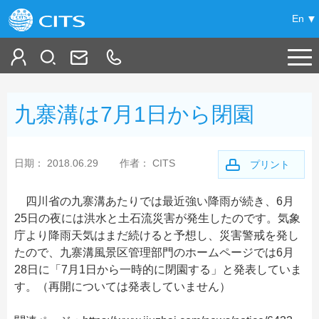
En
ホーム
九寨溝は7月1日から閉園
中国旅行情報
+
中国の旅
日期： 2018.06.29
作者： CITS
プリント
+
提案コース
特集
四川省の九寨溝あたりでは最近強い降雨が続き、6月
25日の夜には洪水と土石流災害が発生したのです。気象
ハイライト
+
項目別
中国の都市観光
庁より降雨天気はまだ続けると予想し、災害警戒を発し
鉄道の旅
たので、九寨溝風景区管理部門のホームページでは6月
BeiJing 北京
+
+
中国観光案内
オススメ
28日に「7月1日から一時的に閉園する」と発表していま
北京新発見！
GuiLin 桂林
す。（再開については発表していません）
チベット
+
マイプラン
その他
都市別観光地情報
XiAn 西安
シルクロード