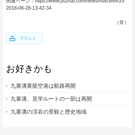
関連ページ：https://www.jiuzhai.com/news/notice/6433-
BeiJing 北京
+
ShangHai 上海
テーマ別中国の文化
2018-06-28-13-42-34
大草原
ShangHai 上海
HangZhou杭州
自然
+
長城の旅
中国の世界遺産
（常）
GuiLin 桂林
LvShun旅順
建築と遺跡
文化と複合遺産
SuZhou 蘇州
プリント
もっと...
風俗習慣
自然遺産
HangZhou 杭州
工芸と芸術
複合遺産
XiAn 西安
演劇と芸能
非物質文化遺産
お好きかも
全部見る
食文化
ヘルス
九寨溝黄龍空港は航路再開
宗教文化
九寨溝、見学ルートの一部は再開
そのほか
九寨溝の渓谷の景観と歴史地域