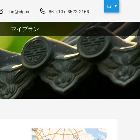
En
jpn@ctg.cn
86（10）6522-2166
内
マイプラン