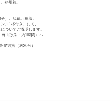
）。蘇州着。
0分）。烏鎮西柵着。
ク1杯付き）にて、
についてご説明します。
自由散策：約1時間）へ
景観賞（約20分）
）