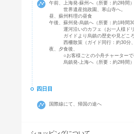
午前、上海発-蘇州へ（所要：約2時間
世界遺産拙政園、寒山寺へ。
昼、蘇州料理の昼食
午後、蘇州発-烏鎮へ（所要：約1時間3
運河沿いのカフェ（お一人様ドリン
ガイドより烏鎮の歴史や見どころ
西柵散策（ガイド同行：約30分、
夜、夕食後、
○お客様ごとの小舟チャーターで夜
烏鎮発-上海へ（所要：約2時間
四日目
国際線にて、帰国の途へ
ショッピングについて