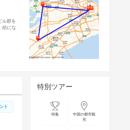
ビル群を
．絵にな
特別ツアー
ント
特集
中国の都市観
光