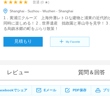
普通 (
0
★)
Shanghai - Suzhou - Wuzhen - Shanghai
1．黄浦江クルーズ 上海外灘レトロな建物と浦東の近代的
同時に楽しめる！ 2．世界遺産 拙政園と寒山寺を見学！ 3
る烏鎮水郷の町をぶらり散策！
見積もり
My Favorite
レビュー
質問＆回答
acebookでシェア
Eメール
PDF保存
プリ