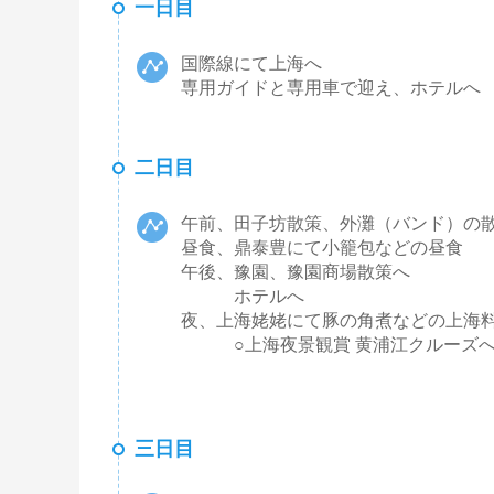
一日目
国際線にて上海へ
専用ガイドと専用車で迎え、ホテルへ
二日目
午前、田子坊散策、外灘（バンド）の
昼食、鼎泰豊にて小籠包などの昼食
午後、豫園、豫園商場散策へ
ホテルへ
夜、上海姥姥にて豚の角煮などの上海
○上海夜景観賞 黄浦江クルーズ
三日目